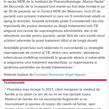
În secția MDR de la Institutul de Pneumoftiziologie „Marius Nasta”
din București, de la începutul lunii martie au fost deja înrolați în jur
de 30 de pacienți, iar în Centrul MDR din Bisericani, încă 20 de
pacienți care primesc tratament și care vor fi monitorizați odată ce
ajung la domiciliu. Această activitate poate fi considerată cea mai
importantă din proiect deoarece pe lângă tratamentul anti-TB
asigurat era nevoie de supravegherea administrării, dar și de
stimulente sociale pentru pacienți, sprijin fără de care există riscul
scăderii aderenței la acest tratament dificil și de lungă durată.
Activitățile proiectului sunt elaborate în concordanță cu strategiile
internaționale de control al TB, dintre care amintim: abordarea
tuberculozei multidrog-rezistentă în grupurile sărace și vulnerabile
și asigurarea unui tratament standardizat, cu supervizarea și
sprijinirea pacienților pe durata tratamentului.”
Material realizat de
Fundația Romanian Angel Appeal
Testimoniale
Povestea mea începe în 2013, când mergeam la medicul de
familie și nu știam ce am de nu mi se mai oprește tusea.
Medicul de familie îmi tot recomanda Augmentin și un
mucosolvant și spunea că tușesc din cauză că fumez, apoi
pentru că m-am lăsat de țigări. La insistențele unui prieten, am