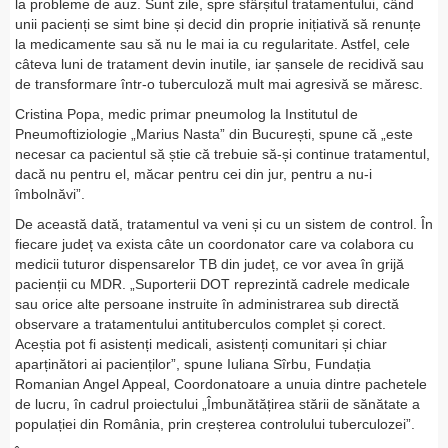
la probleme de auz. Sunt zile, spre sfârșitul tratamentului, când
unii pacienți se simt bine și decid din proprie inițiativă să renunțe
la medicamente sau să nu le mai ia cu regularitate. Astfel, cele
câteva luni de tratament devin inutile, iar șansele de recidivă sau
de transformare într-o tuberculoză mult mai agresivă se măresc.
Cristina Popa, medic primar pneumolog la Institutul de
Pneumoftiziologie „Marius Nasta” din București, spune că „este
necesar ca pacientul să știe că trebuie să-și continue tratamentul,
dacă nu pentru el, măcar pentru cei din jur, pentru a nu-i
îmbolnăvi”.
De această dată, tratamentul va veni și cu un sistem de control. În
fiecare județ va exista câte un coordonator care va colabora cu
medicii tuturor dispensarelor TB din județ, ce vor avea în grijă
pacienții cu MDR. „Suporterii DOT reprezintă cadrele medicale
sau orice alte persoane instruite în administrarea sub directă
observare a tratamentului antituberculos complet și corect.
Aceștia pot fi asistenți medicali, asistenți comunitari și chiar
aparținători ai pacienților”, spune Iuliana Sîrbu, Fundația
Romanian Angel Appeal, Coordonatoare a unuia dintre pachetele
de lucru, în cadrul proiectului „Îmbunătățirea stării de sănătate a
populației din România, prin creșterea controlului tuberculozei”.