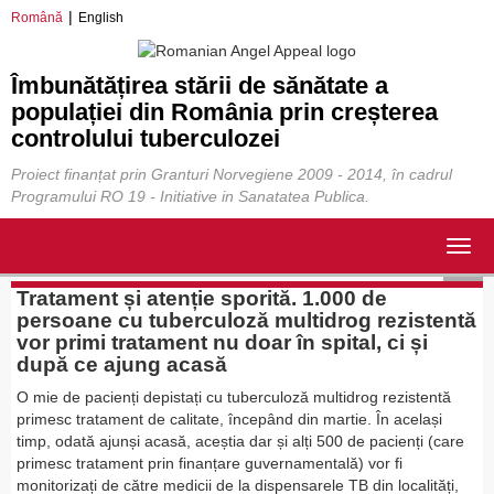
Română
English
Îmbunătățirea stării de sănătate a
populației din România prin creșterea
controlului tuberculozei
Proiect finanțat prin Granturi Norvegiene 2009 - 2014, în cadrul
Programului RO 19 - Initiative in Sanatatea Publica.
Togg
navig
Tratament și atenție sporită. 1.000 de
persoane cu tuberculoză multidrog rezistentă
vor primi tratament nu doar în spital, ci și
după ce ajung acasă
O mie de pacienți depistați cu tuberculoză multidrog rezistentă
primesc tratament de calitate, începând din martie. În același
timp, odată ajunși acasă, aceștia dar și alți 500 de pacienți (care
primesc tratament prin finanțare guvernamentală) vor fi
monitorizați de către medicii de la dispensarele TB din localități,