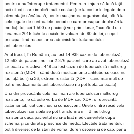
pentru a nu întrerupe tratamentul. Pentru a-i ajuta să facă față
noii situații care implică multe costuri (de la costurile legate de o
alimentație sănătoasă, pentru susținerea organismului, până la
cele legate de controalele periodice care presupun deplasări la
medic), toți cei 1.500 de pacienți vor primi lunar, începând din
luna mai 2015 tichete sociale în valoare de 80 de lei, scopul
principal fiind respectarea administrării tratamentului
antituberculos.
Anul trecut, în România, au fost 14.938 cazuri de tuberculoză;
12.562 de pacienți noi, iar 2.376 pacienți care au avut tuberculoză
iar boala a recidivat. 449 au fost cazuri de tuberculoză multidrog
rezistentă (MDR – când două medicamente antituberculoase nu
fac față bolii) și 36, extrem rezistentă (XDR – când mai mult de
patru medicamente antituberculoase nu pot lupta cu boala).
Una din provocările cele mai mari ale tuberculozei multidrog
rezistente, fie că este vorba de MDR sau XDR, o reprezintă
tratamentul, luat continuu și consecvent. Unele dintre recidivele
tuberculozei sensibile se pot transforma în TB multidrog
rezistentă dacă pacientul nu și-a luat medicamentele după
schema și cu durata prescrise de medic. Efectele tratamentului
pot fi diverse: de la stări de vomă, dureri osoase și de cap, până