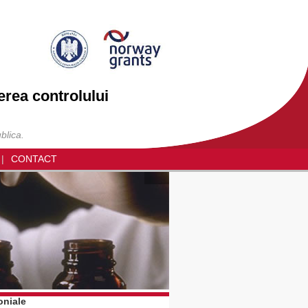
erea controlului
blica.
CONTACT
oniale