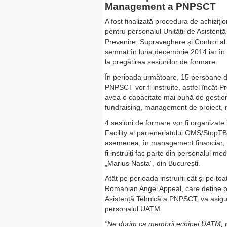
Management a PNPSCT
A fost finalizată procedura de achizițio
pentru personalul Unității de Asisten
Prevenire, Supraveghere și Control al
semnat în luna decembrie 2014 iar î
la pregătirea sesiunilor de formare.
În perioada următoare, 15 persoane di
PNPSCT vor fi instruite, astfel încât 
avea o capacitate mai bună de gestiona
fundraising, management de proiect, m
4 sesiuni de formare vor fi organizat
Facility al parteneriatului OMS/StopTB 
asemenea, în management financiar, mo
fi instruiți fac parte din personalul me
„Marius Nasta”, din București.
Atât pe perioada instruirii cât și pe t
Romanian Angel Appeal, care deține pac
Asistență Tehnică a PNPSCT, va asigura
personalul UATM.
”Ne dorim ca membrii echipei UATM, pr