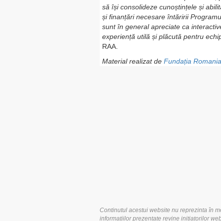
să își consolideze cunoștințele și abil
și finanțări necesare întăririi Program
sunt în general apreciate ca interacti
experiență utilă și plăcută pentru e
RAA.
Material realizat de
Fundația Romania
Continutul acestui website nu reprezinta în m
informatiilor prezentate revine initiatorilor web