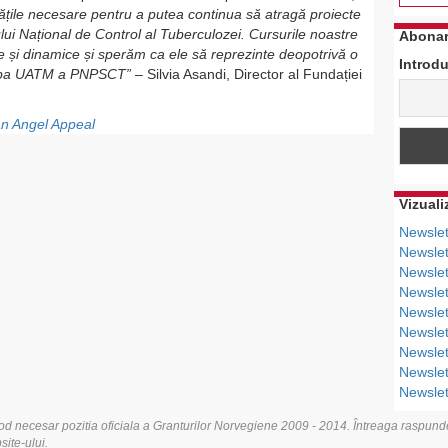
itățile necesare pentru a putea continua să atragă proiecte
ului Național de Control al Tuberculozei. Cursurile noastre
Abonar
ve și dinamice și sperăm ca ele să reprezinte deopotrivă o
Introdu
chipa UATM a PNPSCT” –
Silvia Asandi, Director al Fundației
n Angel Appeal
Vizuali
Newslet
Newslet
Newslet
Newslet
Newslet
Newslet
Newslet
Newslet
Newslet
od necesar pozitia oficiala a Granturilor Norvegiene 2009 - 2014. Întreaga raspunde
site-ului.