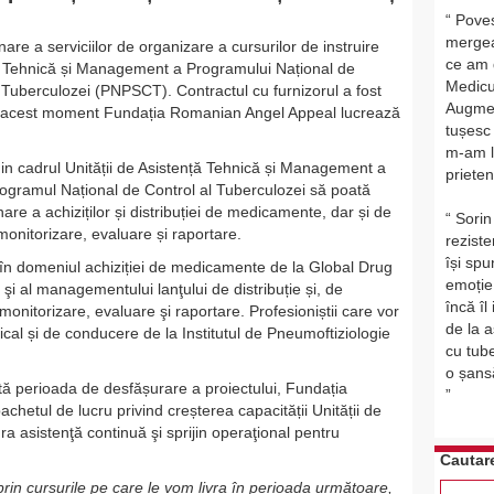
Poves
mergea
nare a serviciilor de organizare a cursurilor de instruire
ce am 
ță Tehnică și Management a Programului Național de
Medicu
 Tuberculozei (PNPSCT). Contractul cu furnizorul a fost
Augmen
n acest moment Fundația Romanian Angel Appeal lucrează
tușesc
m-am lă
n cadrul Unității de Asistență Tehnică și Management a
priete
Programul Național de Control al Tuberculozei să poată
re a achiziților și distribuției de medicamente, dar și de
Sorin
onitorizare, evaluare și raportare.
rezist
își spu
e în domeniul achiziției de medicamente de la Global Drug
emoție
şi al managementului lanţului de distribuție și, de
încă î
nitorizare, evaluare şi raportare. Profesioniștii care vor
de la a
dical și de conducere de la Institutul de Pneumoftiziologie
cu tube
o șansă
oată perioada de desfășurare a proiectului, Fundația
hetul de lucru privind creșterea capacității Unității de
 asistenţă continuă şi sprijin operaţional pentru
Cautar
in cursurile pe care le vom livra în perioada următoare,