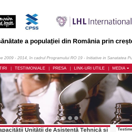
sănătate a populației din România prin creșt
ne 2009 - 2014, în cadrul Programului RO 19 - Initiative in Sanatatea Pu
TIRI
TESTIMONIALE
PRESA
LINK-URI UTILE
MEDIA
apacității Unității de Asistență Tehnică și
Testim