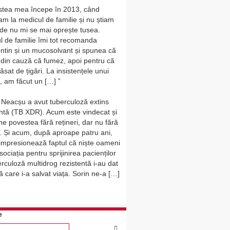
tea mea începe în 2013, când
m la medicul de familie și nu știam
de nu mi se mai oprește tusea.
l de familie îmi tot recomanda
tin și un mucosolvant și spunea că
 din cauză că fumez, apoi pentru că
sat de țigări. La insistențele unui
n, am făcut un […]
 Neacșu a avut tuberculoză extins
entă (TB XDR). Acum este vindecat și
ne povestea fără rețineri, dar nu fără
. Și acum, după aproape patru ani,
l impresionează faptul că niște oameni
sociația pentru sprijinirea pacienților
rculoză multidrog rezistentă i-au dat
 care i-a salvat viața. Sorin ne-a […]
e