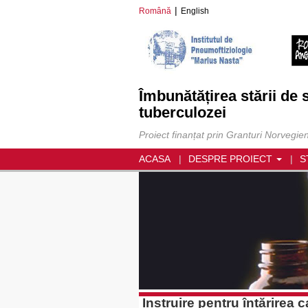
Română
English
Îmbunătățirea stării de 
tuberculozei
Proiect finanțat prin Granturi Norvegie
ACASA
DESPRE PROIECT
S
Instruire pentru întărirea c