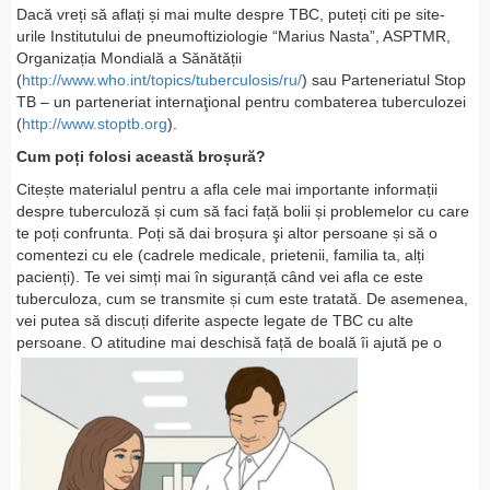
Dacă vreți să aflați și mai multe despre TBC, puteți citi pe site-
urile Institutului de pneumoftiziologie “Marius Nasta”, ASPTMR,
Organizația Mondială a Sănătății
(
http://www.who.int/topics/tuberculosis/ru/
) sau Parteneriatul Stop
TB – un parteneriat internaţional pentru combaterea tuberculozei
(
http://www.stoptb.org
).
Cum poți folosi această broșură?
Citește materialul pentru a afla cele mai importante informații
despre tuberculoză și cum să faci față bolii și problemelor cu care
te poți confrunta. Poți să dai broșura şi altor persoane și să o
comentezi cu ele (cadrele medicale, prietenii, familia ta, alți
pacienți). Te vei simți mai în siguranță când vei afla ce este
tuberculoza, cum se transmite și cum este tratată. De asemenea,
vei putea să discuți diferite aspecte legate de TBC cu alte
persoane. O atitudine mai deschisă față de boală îi ajută pe o