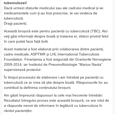
tuberculozei!
Dacă urmezi sfaturile medicului sau ale cadrului medical și iei
medicamentele cum ţi-au fost prescrise, te vei vindeca de
tuberculoză.
Dragi pacienți,
Această broșură este pentru pacienții cu tuberculoză (TBC). Aici
veţi găsi informații despre boală și tratarea ei, sfaturi privind felul
în care puteți face față bolii.
Acest material a fost elaborat prin colaborarea dintre pacienți,
cadre medicale, ASPTMR și LHL International Tuberculosis
Foundation. Finanțarea a fost asigurată din Granturile Norvegiene
2009-2014, iar Institutul de Pneumoftiziologie “Marius Nasta”
supervizează proiectul.
În timpul procesului de elaborare i-am întrebat pe pacienții cu
tuberculoză ce ar vrea să știe despre boală. Răspunsurile lor au
contribuit la definirea conținutului broșurii.
Am găsit împreună răspunsuri la cele mai frecvente întrebări.
Rezultatul întregului proces este această broșură, ce are rolul de
a răspunde nevoii de informare în legătură cu tuberculoza în
rândul pacienților.