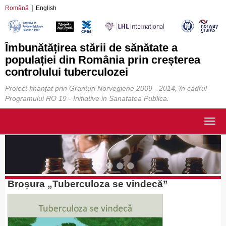
Română
English
Îmbunătățirea stării de sănătate a
populației din România prin creșterea
controlului tuberculozei
Proiect finanțat prin Granturi Norvegiene 2009 - 2014, în cadrul
Programului RO 19 - Initiative in Sanatatea Publica.
Togg
navig
Broșura „Tuberculoza se vindecă”