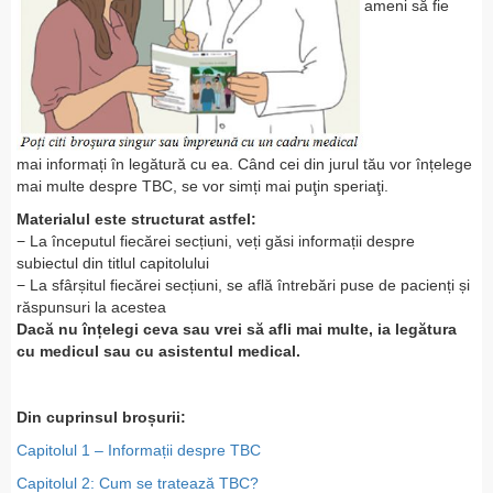
ameni să fie
mai informați în legătură cu ea. Când cei din jurul tău vor înțelege
mai multe despre TBC, se vor simți mai puţin speriaţi.
Materialul este structurat astfel:
− La începutul fiecărei secțiuni, veți găsi informații despre
subiectul din titlul capitolului
− La sfârșitul fiecărei secțiuni, se află întrebări puse de pacienți și
răspunsuri la acestea
Dacă nu înțelegi ceva sau vrei să afli mai multe, ia legătura
cu medicul sau cu asistentul medical.
Din cuprinsul broșurii:
Capitolul 1 – Informații despre TBC
Capitolul 2: Cum se tratează TBC?