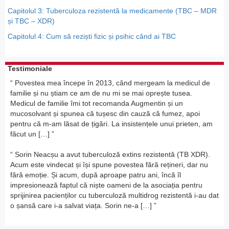
Capitolul 3: Tuberculoza rezistentă la medicamente (TBC – MDR
și TBC – XDR)
Capitolul 4: Cum să reziști fizic și psihic când ai TBC
Testimoniale
Povestea mea începe în 2013, când mergeam la medicul de
familie și nu știam ce am de nu mi se mai oprește tusea.
Medicul de familie îmi tot recomanda Augmentin și un
mucosolvant și spunea că tușesc din cauză că fumez, apoi
pentru că m-am lăsat de țigări. La insistențele unui prieten, am
făcut un […]
Sorin Neacșu a avut tuberculoză extins rezistentă (TB XDR).
Acum este vindecat și își spune povestea fără rețineri, dar nu
fără emoție. Și acum, după aproape patru ani, încă îl
impresionează faptul că niște oameni de la asociația pentru
sprijinirea pacienților cu tuberculoză multidrog rezistentă i-au dat
o șansă care i-a salvat viața. Sorin ne-a […]