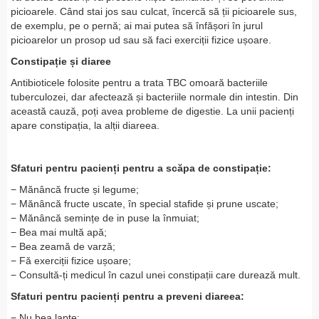
picioarele. Când stai jos sau culcat, încercă să ții picioarele sus,
de exemplu, pe o pernă; ai mai putea să înfășori în jurul
picioarelor un prosop ud sau să faci exerciții fizice ușoare.
Constipație și diaree
Antibioticele folosite pentru a trata TBC omoară bacteriile
tuberculozei, dar afectează și bacteriile normale din intestin. Din
această cauză, poți avea probleme de digestie. La unii pacienți
apare constipația, la alții diareea.
Sfaturi pentru pacienți pentru a scăpa de constipație:
− Mănâncă fructe și legume;
− Mănâncă fructe uscate, în special stafide și prune uscate;
− Mănâncă semințe de in puse la înmuiat;
− Bea mai multă apă;
− Bea zeamă de varză;
− Fă exerciții fizice ușoare;
− Consultă-ți medicul în cazul unei constipații care durează mult.
Sfaturi pentru pacienți pentru a preveni diareea:
− Nu bea lapte;