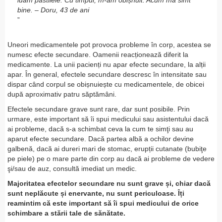
luam pastilele. Cu timpul, m-am obișnuit. Acum mă simt
bine. – Doru, 43 de ani
Uneori medicamentele pot provoca probleme în corp, acestea se
numesc efecte secundare. Oamenii reacționează diferit la
medicamente. La unii pacienți nu apar efecte secundare, la alții
apar. În general, efectele secundare descresc în intensitate sau
dispar când corpul se obișnuiește cu medicamentele, de obicei
după aproximativ patru săptămâni.
Efectele secundare grave sunt rare, dar sunt posibile. Prin
urmare, este important să îi spui medicului sau asistentului dacă
ai probleme, dacă s-a schimbat ceva la cum te simţi sau au
aparut efecte secundare. Dacă partea albă a ochilor devine
galbenă, dacă ai dureri mari de stomac, erupții cutanate (bubiţe
pe piele) pe o mare parte din corp au dacă ai probleme de vedere
şi/sau de auz, consultă imediat un medic.
Majoritatea efectelor secundare nu sunt grave și, chiar dacă
sunt neplăcute și enervante, nu sunt periculoase. Îți
reamintim că este important să îi spui medicului de orice
schimbare a stării tale de sănătate.