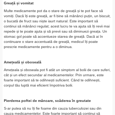
Greață și vomitat
Multe medicamente pot da o stare de greață și te pot face să
vomiți. Dacă îți este greață, ar fi bine să mănânci puțin, un biscuit,
o bucată de fruct sau niște iaurt natural. Este important să
continui să mănânci regulat; acest lucru te va ajuta să îți revii mai
repede și te poate ajuta și să previi sau să diminuezi greața. Un
stomac gol poate să accentueze starea de greață. Dacă ai în
continuare o stare accentuată de greață, medicul îți poate
prescrie medicamente pentru a o diminua.
Amețeală și oboseală
Amețeala și oboseala pot fi atât un simptom al bolii de care suferi,
cât și un efect secundar al medicamentelor. Prin urmare, este
foarte important să te odihnești suficient. Când te odihnești,
corpul tău luptă mai eficient împotriva bolii.
Pierderea poftei de mâncare, scăderea în greutate
S-ar putea să nu îți fie foame din cauza tuberculozei sau din
cauza medicamentelor. Este foarte important să continui să