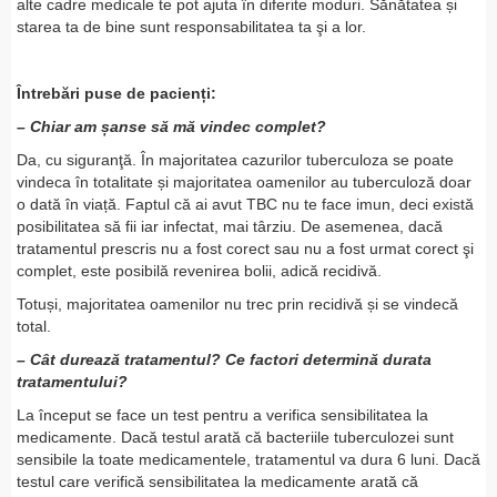
alte cadre medicale te pot ajuta în diferite moduri. Sănătatea și
starea ta de bine sunt responsabilitatea ta şi a lor.
Întrebări puse de pacienți:
– Chiar am șanse să mă vindec complet?
Da, cu siguranţă. În majoritatea cazurilor tuberculoza se poate
vindeca în totalitate și majoritatea oamenilor au tuberculoză doar
o dată în viață. Faptul că ai avut TBC nu te face imun, deci există
posibilitatea să fii iar infectat, mai târziu. De asemenea, dacă
tratamentul prescris nu a fost corect sau nu a fost urmat corect şi
complet, este posibilă revenirea bolii, adică recidivă.
Totuși, majoritatea oamenilor nu trec prin recidivă și se vindecă
total.
– Cât durează tratamentul? Ce factori determină durata
tratamentului?
La început se face un test pentru a verifica sensibilitatea la
medicamente. Dacă testul arată că bacteriile tuberculozei sunt
sensibile la toate medicamentele, tratamentul va dura 6 luni. Dacă
testul care verifică sensibilitatea la medicamente arată că