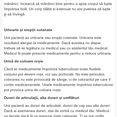
mănânci; încearcă să mănânci bine pentru a ajuta corpul să lupte
împotriva bolii. Un corp slăbit și extenuat nu are puterea să lupte
şi să învingă.
Urticarie și erupții cutanate
Unii pacienți au urticarie sau erupții cutanate. Urticaria este
rezultatul alergiei la medicamente. Dacă acestea nu dispar,
trebuie să iei legătura cu medicul sau cu asistentul tău medical.
Medicul îți poate prescrie medicamente pentru a reduce urticaria.
Urină de culoare roșie
Când iei medicamente împotriva tuberculozei toate fluidele
corpului pot deveni roșii, roz sau portocalii. Nu este periculos;
colorarea nu este provocată de sânge, ci de colorantul pe care îl
conțin medicamentele. Unele medicamente împotriva tuberculozei
pot provoca urina de culoare roșie.
Dureri de articulații, alte dureri și umflături
Unii pacienți au dureri de articulații, dureri de cap sau alte dureri.
Dacă ai asemenea dureri, stai de vorbă cu medicul tău. Medicul
va decide dacă îți va prescrie niște calmante. Ți se pot umfla