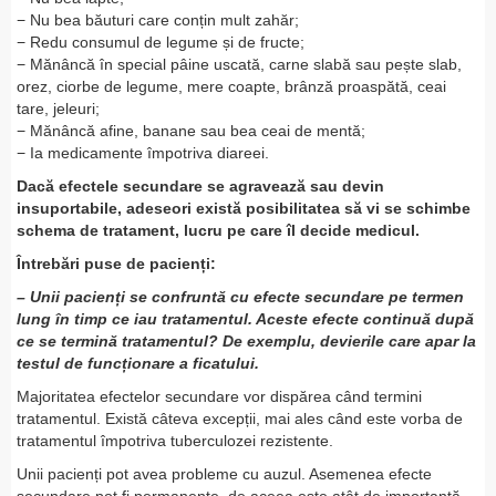
− Nu bea băuturi care conțin mult zahăr;
− Redu consumul de legume și de fructe;
− Mănâncă în special pâine uscată, carne slabă sau pește slab,
orez, ciorbe de legume, mere coapte, brânză proaspătă, ceai
tare, jeleuri;
− Mănâncă afine, banane sau bea ceai de mentă;
− Ia medicamente împotriva diareei.
Dacă efectele secundare se agravează sau devin
insuportabile, adeseori există posibilitatea să vi se schimbe
schema de tratament, lucru pe care îl decide medicul.
Întrebări puse de pacienți:
– Unii pacienți se confruntă cu efecte secundare pe termen
lung în timp ce iau tratamentul. Aceste efecte continuă după
ce se termină tratamentul? De exemplu, devierile care apar la
testul de funcționare a ficatului.
Majoritatea efectelor secundare vor dispărea când termini
tratamentul. Există câteva excepții, mai ales când este vorba de
tratamentul împotriva tuberculozei rezistente.
Unii pacienți pot avea probleme cu auzul. Asemenea efecte