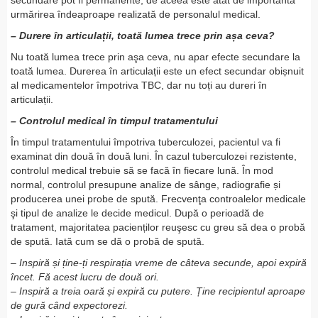
secundare pot fi permanente, de aceea este atât de importantă
urmărirea îndeaproape realizată de personalul medical.
– Durere în articulații, toată lumea trece prin așa ceva?
Nu toată lumea trece prin aşa ceva, nu apar efecte secundare la
toată lumea. Durerea în articulații este un efect secundar obișnuit
al medicamentelor împotriva TBC, dar nu toți au dureri în
articulații.
– Controlul medical în timpul tratamentului
În timpul tratamentului împotriva tuberculozei, pacientul va fi
examinat din două în două luni. În cazul tuberculozei rezistente,
controlul medical trebuie să se facă în fiecare lună. În mod
normal, controlul presupune analize de sânge, radiografie și
producerea unei probe de spută. Frecvenţa controalelor medicale
şi tipul de analize le decide medicul. După o perioadă de
tratament, majoritatea pacienților reuşesc cu greu să dea o probă
de spută. Iată cum se dă o probă de spută.
– Inspiră și ține-ți respirația vreme de câteva secunde, apoi expiră
încet. Fă acest lucru de două ori.
– Inspiră a treia oară și expiră cu putere. Ține recipientul aproape
de gură când expectorezi.