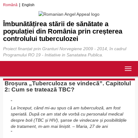
Română
English
Îmbunătățirea stării de sănătate a
populației din România prin creșterea
controlului tuberculozei
Proiect finanțat prin Granturi Norvegiene 2009 - 2014, în cadrul
Programului RO 19 - Initiative in Sanatatea Publica.
Togg
navig
Broșura „Tuberculoza se vindecă”. Capitolul
2: Cum se tratează TBC?
La început, când mi-au spus că am tuberculoză, am fost
speriată. După ce am stat de vorbă cu personalul medical
despre boli (TBC și HIV), şanse de vindecare și posibilitățile
de tratament, m-am mai liniștit. – Maria, 27 de ani