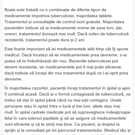
Boala este tratată cu o combinație de diferite tipuri de
medicamente împotriva tuberculozei, majoritatea tablete.
Tratamentul și consultaţiile de control sunt gratuite. Majoritatea
pacienților trebuie să ia medicamente vreme de șase luni, dar,
uneori, tratamentul durează mai mult. Dacă suferi de tuberculoză
rezistentă, tratamentul poate dura și 2 ani.
Este foarte important să iei medicamentele atât timp cât îţi spune
medicul. Dacă încetezi să iei medicamentele prea devreme, s-ar
putea să te îmbolnăvești din nou. Bacteriile tuberculozei pot
deveni rezistente, iar medicamentele pot fi mai puțin eficiente,
dacă trebuie să începi din nou tratamentul după ce l-ai oprit prea
devreme.
În majoritatea cazurilor, pacienții încep tratamentul în spital și apoi
îl continuă acasă. Dacă ai o formă contagioasă de tuberculoză, va
trebui să stai în spital până când nu mai ești contagios. Unele
persoane stau în spital între o lună și trei luni, altele stau mai
mult. În spital cadrele medicale pot să supravegheze îndeaproape
felul în care tolerezi pastilele şi să se asigure că medicamentele
sunt eficiente și că te simți mai bine. Ca pacient, ai dreptul la
sprijin și la consultații pe tot parcursul tratamentului. Medicul tău și