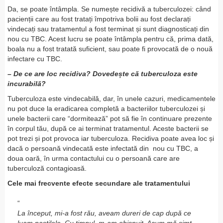
Da, se poate întâmpla. Se numește recidivă a tuberculozei: când
pacienții care au fost tratați împotriva bolii au fost declarați
vindecați sau tratamentul a fost terminat și sunt diagnosticați din
nou cu TBC. Acest lucru se poate întâmpla pentru că, prima dată,
boala nu a fost tratată suficient, sau poate fi provocată de o nouă
infectare cu TBC.
– De ce are loc recidiva? Dovedește că tuberculoza este
incurabilă?
Tuberculoza este vindecabilă, dar, în unele cazuri, medicamentele
nu pot duce la eradicarea completă a bacteriilor tuberculozei și
unele bacterii care “dormitează” pot să fie în continuare prezente
în corpul tău, după ce ai terminat tratamentul. Aceste bacterii se
pot trezi și pot provoca iar tuberculoza. Recidiva poate avea loc și
dacă o persoană vindecată este infectată din nou cu TBC, a
doua oară, în urma contactului cu o persoană care are
tuberculoză contagioasă.
Cele mai frecvente efecte secundare ale tratamentului
La început, mi-a fost rău, aveam dureri de cap după ce