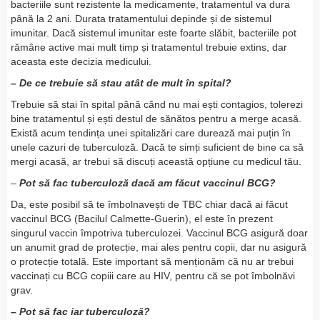
bacteriile sunt rezistente la medicamente, tratamentul va dura
până la 2 ani. Durata tratamentului depinde și de sistemul
imunitar. Dacă sistemul imunitar este foarte slăbit, bacteriile pot
rămâne active mai mult timp și tratamentul trebuie extins, dar
aceasta este decizia medicului.
– De ce trebuie să stau atât de mult în spital?
Trebuie să stai în spital până când nu mai ești contagios, tolerezi
bine tratamentul și ești destul de sănătos pentru a merge acasă.
Există acum tendința unei spitalizări care durează mai puțin în
unele cazuri de tuberculoză. Dacă te simți suficient de bine ca să
mergi acasă, ar trebui să discuți această opțiune cu medicul tău.
–
Pot să fac tuberculoză dacă am făcut vaccinul BCG?
Da, este posibil să te îmbolnavești de TBC chiar dacă ai făcut
vaccinul BCG (Bacilul Calmette-Guerin), el este în prezent
singurul vaccin împotriva tuberculozei. Vaccinul BCG asigură doar
un anumit grad de protecție, mai ales pentru copii, dar nu asigură
o protecție totală. Este important să menționăm că nu ar trebui
vaccinați cu BCG copiii care au HIV, pentru că se pot îmbolnăvi
grav.
– Pot să fac iar tuberculoză?