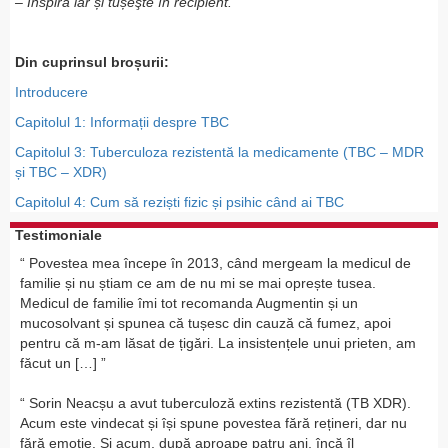
– Inspiră iar și tușeşte în recipient.
Din cuprinsul broșurii:
Introducere
Capitolul 1: Informații despre TBC
Capitolul 3: Tuberculoza rezistentă la medicamente (TBC – MDR
și TBC – XDR)
Capitolul 4: Cum să reziști fizic și psihic când ai TBC
Testimoniale
Povestea mea începe în 2013, când mergeam la medicul de
familie și nu știam ce am de nu mi se mai oprește tusea.
Medicul de familie îmi tot recomanda Augmentin și un
mucosolvant și spunea că tușesc din cauză că fumez, apoi
pentru că m-am lăsat de țigări. La insistențele unui prieten, am
făcut un […]
Sorin Neacșu a avut tuberculoză extins rezistentă (TB XDR).
Acum este vindecat și își spune povestea fără rețineri, dar nu
fără emoție. Și acum, după aproape patru ani, încă îl