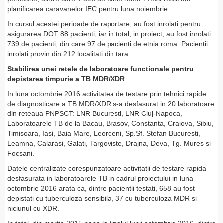
planificarea caravanelor IEC pentru luna noiembrie.
In cursul acestei perioade de raportare, au fost inrolati pentru
asigurarea DOT 88 pacienti, iar in total, in proiect, au fost inrolati
739 de pacienti, din care 97 de pacienti de etnia roma. Pacientii
inrolati provin din 212 localitati din tara.
Stabilirea unei retele de laboratoare functionale pentru
depistarea timpurie a TB MDR/XDR
In luna octombrie 2016 activitatea de testare prin tehnici rapide
de diagnosticare a TB MDR/XDR s-a desfasurat in 20 laboratoare
din reteaua PNPSCT: LNR Bucuresti, LNR Cluj-Napoca,
Laboratoarele TB de la Bacau, Brasov, Constanta, Craiova, Sibiu,
Timisoara, Iasi, Baia Mare, Leordeni, Sp.Sf. Stefan Bucuresti,
Leamna, Calarasi, Galati, Targoviste, Drajna, Deva, Tg. Mures si
Focsani.
Datele centralizate corespunzatoare activitatii de testare rapida
desfasurata in laboratoarele TB in cadrul proiectului in luna
octombrie 2016 arata ca, dintre pacientii testati, 658 au fost
depistati cu tuberculoza sensibila, 37 cu tuberculoza MDR si
niciunul cu XDR.