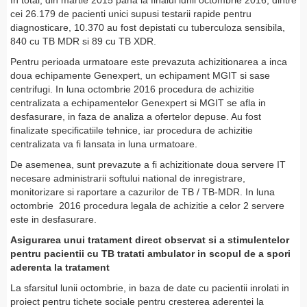
In total, din martie 2015 pana la finalul lunii octombrie 2016, dintre
cei 26.179 de pacienti unici supusi testarii rapide pentru
diagnosticare, 10.370 au fost depistati cu tuberculoza sensibila,
840 cu TB MDR si 89 cu TB XDR.
Pentru perioada urmatoare este prevazuta achizitionarea a inca
doua echipamente Genexpert, un echipament MGIT si sase
centrifugi. In luna octombrie 2016 procedura de achizitie
centralizata a echipamentelor Genexpert si MGIT se afla in
desfasurare, in faza de analiza a ofertelor depuse. Au fost
finalizate specificatiile tehnice, iar procedura de achizitie
centralizata va fi lansata in luna urmatoare.
De asemenea, sunt prevazute a fi achizitionate doua servere IT
necesare administrarii softului national de inregistrare,
monitorizare si raportare a cazurilor de TB / TB-MDR. In luna
octombrie 2016 procedura legala de achizitie a celor 2 servere
este in desfasurare.
Asigurarea unui tratament direct observat si a stimulentelor
pentru pacientii cu TB tratati ambulator in scopul de a spori
aderenta la tratament
La sfarsitul lunii octombrie, in baza de date cu pacientii inrolati in
proiect pentru tichete sociale pentru cresterea aderentei la