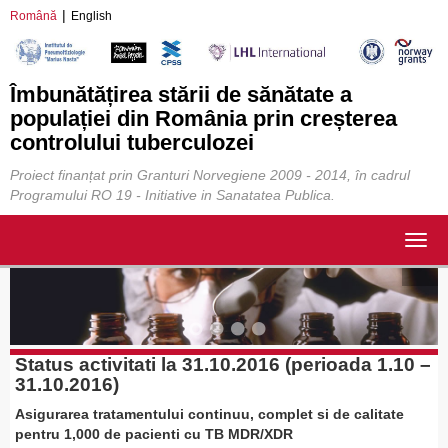
Română
English
Îmbunătățirea stării de sănătate a
populației din România prin creșterea
controlului tuberculozei
Proiect finanțat prin Granturi Norvegiene 2009 - 2014, în cadrul
Programului RO 19 - Initiative in Sanatatea Publica.
Togg
navig
Status activitati la 31.10.2016 (perioada 1.10 –
31.10.2016)
Asigurarea tratamentului continuu, complet si de calitate
pentru 1,000 de pacienti cu TB MDR/XDR