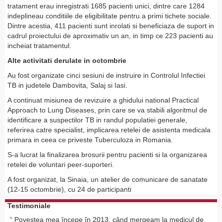
tratament erau inregistrati 1685 pacienti unici, dintre care 1284
indeplineau conditiile de eligibilitate pentru a primi tichete sociale.
Dintre acestia, 411 pacienti sunt inrolati si beneficiaza de suport in
cadrul proiectului de aproximativ un an, in timp ce 223 pacienti au
incheiat tratamentul.
Alte activitati derulate in octombrie
Au fost organizate cinci sesiuni de instruire in Controlul Infectiei
TB in judetele Dambovita, Salaj si Iasi.
A continuat misiunea de revizuire a ghidului national Practical
Approach to Lung Diseases, prin care se va stabili algoritmul de
identificare a suspectilor TB in randul populatiei generale,
referirea catre specialist, implicarea retelei de asistenta medicala
primara in ceea ce priveste Tuberculoza in Romania.
S-a lucrat la finalizarea brosurii pentru pacienti si la organizarea
retelei de voluntari peer-suporteri.
A fost organizat, la Sinaia, un atelier de comunicare de sanatate
(12-15 octombrie), cu 24 de participanti
Testimoniale
Povestea mea începe în 2013, când mergeam la medicul de