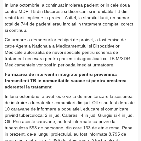
In luna octombrie, a continuat inrolarea pacientilor in cele doua
centre MDR TB din Bucuresti si Bisericani si in unitatile TB din
restul tarii implicate in proiect. Astfel, la sfarsitul lunii, un numar
total de 744 de pacienti erau inrolati in tratament complet, corect
si continuu.
Ca urmare a demersurilor echipei de proiect, a fost emisa de
catre Agentia Nationala a Medicamentului si Dispozitivelor
Medicale autorizatia de nevoi speciale pentru schema de
tratament necesara pentru pacientii diagnosticati cu TB M/XDR.
Medicamentele vor sosi in perioada imediat urmatoare.
Furnizarea de interventii integrate pentru prevenirea
transmiterii TB in comunitatile sarace si pentru cresterea
aderentei la tratament
In luna octombrie, a avut loc o vizita de monitorizare la sesiunea
de instruire a lucratorilor comunitari din jud. Olt si au fost derulate
10 caravane de informare a populatiei, educare si comunicare
privind tuberculoza: 2 in jud. Calarasi, 4 in jud. Giurgiu si 4 in jud.
Olt. Prin aceste caravane, au fost informate cu privire la
tuberculoza 553 de persoane, din care 133 de etnie roma. Pana
in prezent, de-a lungul proiectului, au fost informate 8.795 de
persoane, dintre care 1.396 de etnie roma. A fost realizata