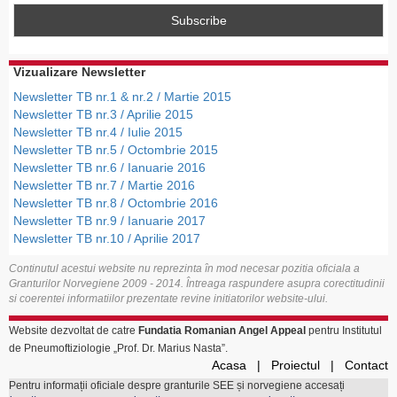
Vizualizare Newsletter
Newsletter TB nr.1 & nr.2 / Martie 2015
Newsletter TB nr.3 / Aprilie 2015
Newsletter TB nr.4 / Iulie 2015
Newsletter TB nr.5 / Octombrie 2015
Newsletter TB nr.6 / Ianuarie 2016
Newsletter TB nr.7 / Martie 2016
Newsletter TB nr.8 / Octombrie 2016
Newsletter TB nr.9 / Ianuarie 2017
Newsletter TB nr.10 / Aprilie 2017
Continutul acestui website nu reprezinta în mod necesar pozitia oficiala a
Granturilor Norvegiene 2009 - 2014. Întreaga raspundere asupra corectitudinii
si coerentei informatiilor prezentate revine initiatorilor website-ului.
Website dezvoltat de catre
Fundatia Romanian Angel Appeal
pentru Institutul
de Pneumoftiziologie „Prof. Dr. Marius Nasta”.
Acasa
Proiectul
Contact
Pentru informații oficiale despre granturile SEE și norvegiene accesați