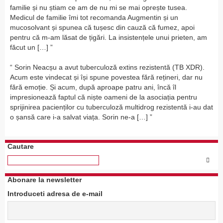
familie și nu știam ce am de nu mi se mai oprește tusea.
Medicul de familie îmi tot recomanda Augmentin și un
mucosolvant și spunea că tușesc din cauză că fumez, apoi
pentru că m-am lăsat de țigări. La insistențele unui prieten, am
făcut un […]
Sorin Neacșu a avut tuberculoză extins rezistentă (TB XDR).
Acum este vindecat și își spune povestea fără rețineri, dar nu
fără emoție. Și acum, după aproape patru ani, încă îl
impresionează faptul că niște oameni de la asociația pentru
sprijinirea pacienților cu tuberculoză multidrog rezistentă i-au dat
o șansă care i-a salvat viața. Sorin ne-a […]
Cautare
Abonare la newsletter
Introduceti adresa de e-mail