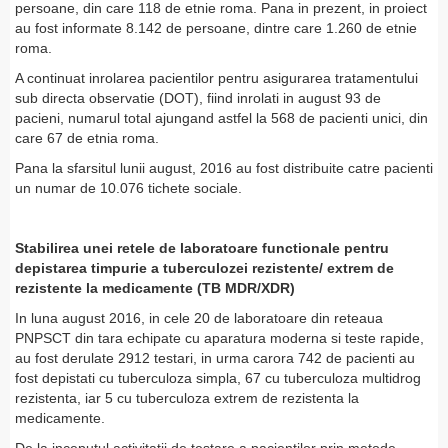
persoane, din care 118 de etnie roma. Pana in prezent, in proiect
au fost informate 8.142 de persoane, dintre care 1.260 de etnie
roma.
A continuat inrolarea pacientilor pentru asigurarea tratamentului
sub directa observatie (DOT), fiind inrolati in august 93 de
pacieni, numarul total ajungand astfel la 568 de pacienti unici, din
care 67 de etnia roma.
Pana la sfarsitul lunii august, 2016 au fost distribuite catre pacienti
un numar de 10.076 tichete sociale.
Stabilirea unei retele de laboratoare functionale pentru
depistarea timpurie a tuberculozei rezistente/ extrem de
rezistente la medicamente (TB MDR/XDR)
In luna august 2016, in cele 20 de laboratoare din reteaua
PNPSCT din tara echipate cu aparatura moderna si teste rapide,
au fost derulate 2912 testari, in urma carora 742 de pacienti au
fost depistati cu tuberculoza simpla, 67 cu tuberculoza multidrog
rezistenta, iar 5 cu tuberculoza extrem de rezistenta la
medicamente.