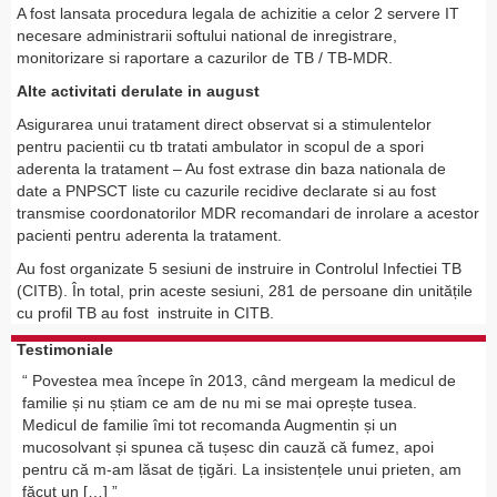
A fost lansata procedura legala de achizitie a celor 2 servere IT
necesare administrarii softului national de inregistrare,
monitorizare si raportare a cazurilor de TB / TB-MDR.
Alte activitati derulate in august
Asigurarea unui tratament direct observat si a stimulentelor
pentru pacientii cu tb tratati ambulator in scopul de a spori
aderenta la tratament – Au fost extrase din baza nationala de
date a PNPSCT liste cu cazurile recidive declarate si au fost
transmise coordonatorilor MDR recomandari de inrolare a acestor
pacienti pentru aderenta la tratament.
Au fost organizate 5 sesiuni de instruire in Controlul Infectiei TB
(CITB). În total, prin aceste sesiuni, 281 de persoane din unitățile
cu profil TB au fost instruite in CITB.
Testimoniale
Povestea mea începe în 2013, când mergeam la medicul de
familie și nu știam ce am de nu mi se mai oprește tusea.
Medicul de familie îmi tot recomanda Augmentin și un
mucosolvant și spunea că tușesc din cauză că fumez, apoi
pentru că m-am lăsat de țigări. La insistențele unui prieten, am
făcut un […]