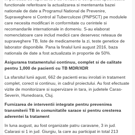
functionale referitoare la actualizarea si mentenanta bazei
nationale de date a
Programul National de Prevenire,
Supraveghere si Control al Tuberculozei (
PNPSCT) pe modulele
care necesita modificari in conformitate cu cerintele si
recomandarile internationale in domeniu. S-au elaborat
nomenclatoare care includ medicii care deservesc reteaua de
supraveghere TB, liste de medicamente la zi, teste genetice de
laborator disponibile. Pana la finalul lunii august 2016, baza
nationala de date a fost actualizata in proportie de 50%.
Asigurarea tratamentului continuu, complet si de calitate
pentru 1,000 de pacienti cu TB MDR/XDR
La sfarsitul lunii agust, 662 de pacienti erau inrolati in tratament
complet, corect si continuu, in cadrul proiectului. Au fost efectuate
vizite de monitorizare si supervizare in tara, in judetele Caras-
Severin, Hunedoara, Cluj.
Furnizarea de interventii integrate pentru prevenirea
transmiterii TB in comunitatile sarace si pentru cresterea
aderentei la tratament
In luna august, au fost organizate patru caravane, 3 in jud.
Calarasi si 1 in jud. Giurgiu, la care au participat in total 213