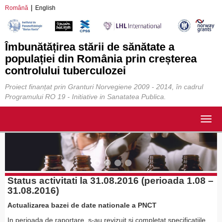
Română
English
Îmbunătățirea stării de sănătate a
populației din România prin creșterea
controlului tuberculozei
Proiect finanțat prin Granturi Norvegiene 2009 - 2014, în cadrul
Programului RO 19 - Initiative in Sanatatea Publica.
Togg
navig
Status activitati la 31.08.2016 (perioada 1.08 –
31.08.2016)
Actualizarea bazei de date nationale a PNCT
In perioada de raportare, s-au revizuit si completat specificatiile