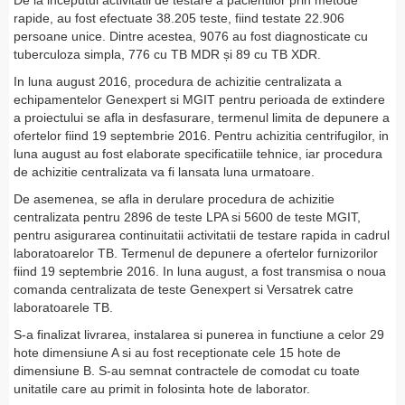
De la inceputul activitatii de testare a pacientilor prin metode
rapide, au fost efectuate 38.205 teste, fiind testate 22.906
persoane unice. Dintre acestea, 9076 au fost diagnosticate cu
tuberculoza simpla, 776 cu TB MDR și 89 cu TB XDR.
In luna august 2016, procedura de achizitie centralizata a
echipamentelor Genexpert si MGIT pentru perioada de extindere
a proiectului se afla in desfasurare, termenul limita de depunere a
ofertelor fiind 19 septembrie 2016. Pentru achizitia centrifugilor, in
luna august au fost elaborate specificatiile tehnice, iar procedura
de achizitie centralizata va fi lansata luna urmatoare.
De asemenea, se afla in derulare procedura de achizitie
centralizata pentru 2896 de teste LPA si 5600 de teste MGIT,
pentru asigurarea continuitatii activitatii de testare rapida in cadrul
laboratoarelor TB. Termenul de depunere a ofertelor furnizorilor
fiind 19 septembrie 2016. In luna august, a fost transmisa o noua
comanda centralizata de teste Genexpert si Versatrek catre
laboratoarele TB.
S-a finalizat livrarea, instalarea si punerea in functiune a celor 29
hote dimensiune A si au fost receptionate cele 15 hote de
dimensiune B. S-au semnat contractele de comodat cu toate
unitatile care au primit in folosinta hote de laborator.