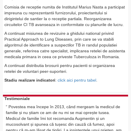
Comisia de receptie numita de Institutul Marius Nasta a participat
impreuna cu reprezentantii furnizorului, proiectantului si
dirigintelui de santier la o receptie partiala. Reorganizarea
circuitelor CI TB avanseaza in conformitate cu planurile de lucru.
A continuat misiunea de revizuire a ghidului national privind
Practical Approach to Lung Diseases, prin care se va stabili
algoritmul de identificare a suspectilor TB in randul populatiei
generale, referirea catre specialist, implicarea retelei de asistenta
medicala primara in ceea ce priveste Tuberculoza in Romania.
A continuat distributia brosurii pentru pacienti si organizarea
retelei de voluntari peer-suporteri.
Stadiu realizare indicatori
:
click aici pentru tabel
.
Testimoniale
Povestea mea începe în 2013, când mergeam la medicul de
familie și nu știam ce am de nu mi se mai oprește tusea.
Medicul de familie îmi tot recomanda Augmentin și un
mucosolvant și spunea că tușesc din cauză că fumez, apoi
pentru că m-am lăsat de țigări. La insistențele unui prieten, am