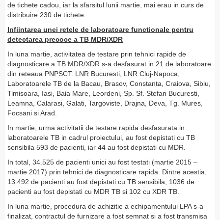
de tichete cadou, iar la sfarsitul lunii martie, mai erau in curs de
distribuire 230 de tichete.
Infiintarea unei retele de laboratoare functionale pentru
detectarea precoce a TB MDR/XDR
In luna martie, activitatea de testare prin tehnici rapide de
diagnosticare a TB MDR/XDR s-a desfasurat in 21 de laboratoare
din reteaua PNPSCT: LNR Bucuresti, LNR Cluj-Napoca,
Laboratoarele TB de la Bacau, Brasov, Constanta, Craiova, Sibiu,
Timisoara, Iasi, Baia Mare, Leordeni, Sp. Sf. Stefan Bucuresti,
Leamna, Calarasi, Galati, Targoviste, Drajna, Deva, Tg. Mures,
Focsani si Arad.
In martie, urma activitatii de testare rapida desfasurata in
laboratoarele TB in cadrul proiectului, au fost depistati cu TB
sensibila 593 de pacienti, iar 44 au fost depistati cu MDR.
In total, 34.525 de pacienti unici au fost testati (martie 2015 –
martie 2017) prin tehnici de diagnosticare rapida. Dintre acestia,
13.492 de pacienti au fost depistati cu TB sensibila, 1036 de
pacienti au fost depistati cu MDR TB si 102 cu XDR TB.
In luna martie, procedura de achizitie a echipamentului LPA s-a
finalizat, contractul de furnizare a fost semnat si a fost transmisa