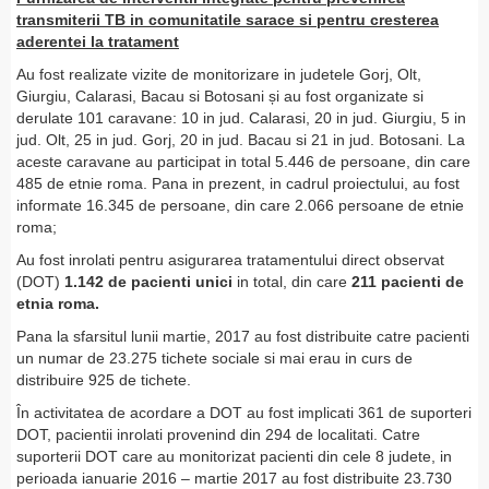
transmiterii TB in comunitatile sarace si pentru cresterea
aderentei la tratament
Au fost realizate vizite de monitorizare in judetele Gorj, Olt,
Giurgiu, Calarasi, Bacau si Botosani și au fost organizate si
derulate 101 caravane: 10 in jud. Calarasi, 20 in jud. Giurgiu, 5 in
jud. Olt, 25 in jud. Gorj, 20 in jud. Bacau si 21 in jud. Botosani. La
aceste caravane au participat in total 5.446 de persoane, din care
485 de etnie roma. Pana in prezent, in cadrul proiectului, au fost
informate 16.345 de persoane, din care 2.066 persoane de etnie
roma;
Au fost inrolati pentru asigurarea tratamentului direct observat
(DOT)
1.142 de pacienti unici
in total, din care
211 pacienti
de
etnia roma.
Pana la sfarsitul lunii martie, 2017 au fost distribuite catre pacienti
un numar de 23.275 tichete sociale si mai erau in curs de
distribuire 925 de tichete.
În activitatea de acordare a DOT au fost implicati 361 de suporteri
DOT, pacientii inrolati provenind din 294 de localitati. Catre
suporterii DOT care au monitorizat pacienti din cele 8 judete, in
perioada ianuarie 2016 – martie 2017 au fost distribuite 23.730