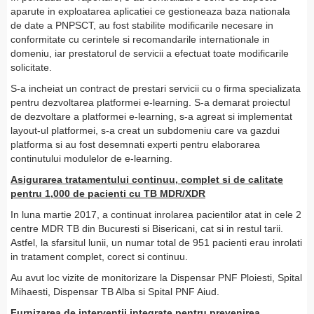
aparute in exploatarea aplicatiei ce gestioneaza baza nationala
de date a PNPSCT, au fost stabilite modificarile necesare in
conformitate cu cerintele si recomandarile internationale in
domeniu, iar prestatorul de servicii a efectuat toate modificarile
solicitate.
S-a incheiat un contract de prestari servicii cu o firma specializata
pentru dezvoltarea platformei e-learning. S-a demarat proiectul
de dezvoltare a platformei e-learning, s-a agreat si implementat
layout-ul platformei, s-a creat un subdomeniu care va gazdui
platforma si au fost desemnati experti pentru elaborarea
continutului modulelor de e-learning.
Asigurarea tratamentului continuu, complet si de calitate
pentru 1,000 de pacienti cu TB MDR/XDR
In luna martie 2017, a continuat inrolarea pacientilor atat in cele 2
centre MDR TB din Bucuresti si Bisericani, cat si in restul tarii.
Astfel, la sfarsitul lunii, un numar total de 951 pacienti erau inrolati
in tratament complet, corect si continuu.
Au avut loc vizite de monitorizare la Dispensar PNF Ploiesti, Spital
Mihaesti, Dispensar TB Alba si Spital PNF Aiud.
Furnizarea de interventii integrate pentru prevenirea