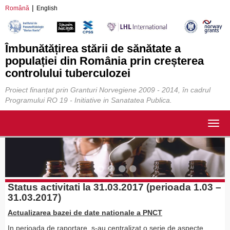
Română
English
Îmbunătățirea stării de sănătate a
populației din România prin creșterea
controlului tuberculozei
Proiect finanțat prin Granturi Norvegiene 2009 - 2014, în cadrul
Programului RO 19 - Initiative in Sanatatea Publica.
Togg
navig
Status activitati la 31.03.2017 (perioada 1.03 –
31.03.2017)
Actualizarea bazei de date nationale a PNCT
In perioada de raportare, s-au centralizat o serie de aspecte