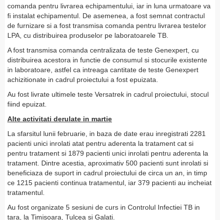
comanda pentru livrarea echipamentului, iar in luna urmatoare va
fi instalat echipamentul. De asemenea, a fost semnat contractul
de furnizare si a fost transmisa comanda pentru livrarea testelor
LPA, cu distribuirea produselor pe laboratoarele TB.
A fost transmisa comanda centralizata de teste Genexpert, cu
distribuirea acestora in functie de consumul si stocurile existente
in laboratoare, astfel ca intreaga cantitate de teste Genexpert
achizitionate in cadrul proiectului a fost epuizata.
Au fost livrate ultimele teste Versatrek in cadrul proiectului, stocul
fiind epuizat.
Alte activitati derulate in martie
La sfarsitul lunii februarie, in baza de date erau inregistrati 2281
pacienti unici inrolati atat pentru aderenta la tratament cat si
pentru tratament si 1879 pacienti unici inrolati pentru aderenta la
tratament. Dintre acestia, aproximativ 500 pacienti sunt inrolati si
beneficiaza de suport in cadrul proiectului de circa un an, in timp
ce 1215 pacienti continua tratamentul, iar 379 pacienti au incheiat
tratamentul.
Au fost organizate 5 sesiuni de curs in Controlul Infectiei TB in
tara, la Timisoara, Tulcea si Galati.