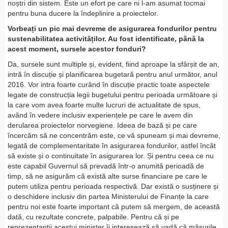
noștri din sistem. Este un efort pe care ni l-am asumat tocmai
pentru buna ducere la îndeplinire a proiectelor.
Vorbeați un pic mai devreme de asigurarea fondurilor pentru
sustenabilitatea activităților. Au fost identificate, până la
acest moment, sursele acestor fonduri?
Da, sursele sunt multiple și, evident, fiind aproape la sfârșit de an,
intră în discuție și planificarea bugetară pentru anul următor, anul
2016. Vor intra foarte curând în discuție practic toate aspectele
legate de construcția legii bugetului pentru perioada următoare și
la care vom avea foarte multe lucruri de actualitate de spus,
având în vedere inclusiv experiențele pe care le avem din
derularea proiectelor norvegiene. Ideea de bază și pe care
încercăm să ne concentrăm este, ce vă spuneam și mai devreme,
legată de complementaritate în asigurarea fondurilor, astfel încât
să existe și o continuitate în asigurarea lor. Și pentru ceea ce nu
este capabil Guvernul să prevadă într-o anumită perioadă de
timp, să ne asigurăm că există alte surse financiare pe care le
putem utiliza pentru perioada respectivă. Dar există o susținere și
o deschidere inclusiv din partea Ministerului de Finanțe la care
pentru noi este foarte important că putem să mergem, de această
dată, cu rezultate concrete, palpabile. Pentru că și pe
reprezentanții acestui minister îi interesează să vadă că măsurile