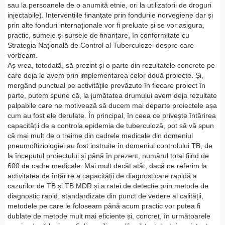
sau la persoanele de o anumită etnie, ori la utilizatorii de droguri
injectabile). Intervențiile finanțate prin fondurile norvegiene dar și
prin alte fonduri internaționale vor fi preluate și se vor asigura,
practic, sumele și sursele de finanțare, în conformitate cu
Strategia Națională de Control al Tuberculozei despre care
vorbeam.
Aș vrea, totodată, să prezint și o parte din rezultatele concrete pe
care deja le avem prin implementarea celor două proiecte. Și,
mergând punctual pe activitățile prevăzute în fiecare proiect în
parte, putem spune că, la jumătatea drumului avem deja rezultate
palpabile care ne motivează să ducem mai departe proiectele așa
cum au fost ele derulate. În principal, în ceea ce privește întărirea
capacității de a controla epidemia de tuberculoză, pot să vă spun
că mai mult de o treime din cadrele medicale din domeniul
pneumoftiziologiei au fost instruite în domeniul controlului TB, de
la începutul proiectului și până în prezent, numărul total fiind de
600 de cadre medicale. Mai mult decât atât, dacă ne referim la
activitatea de întărire a capacității de diagnosticare rapidă a
cazurilor de TB și TB MDR și a ratei de detecție prin metode de
diagnostic rapid, standardizate din punct de vedere al calității,
metodele pe care le foloseam până acum practic vor putea fi
dublate de metode mult mai eficiente și, concret, în următoarele