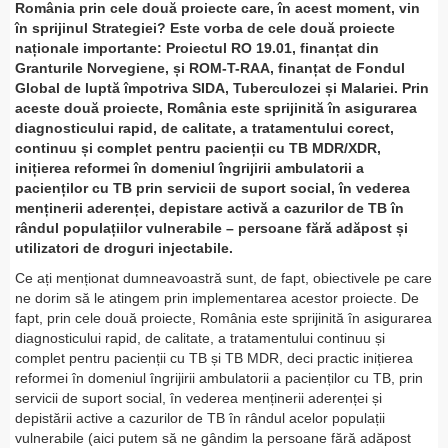
România prin cele două proiecte care, în acest moment, vin
în sprijinul Strategiei? Este vorba de cele două proiecte
naționale importante: Proiectul RO 19.01, finanțat din
Granturile Norvegiene, și ROM-T-RAA, finanțat de Fondul
Global de luptă împotriva SIDA, Tuberculozei și Malariei. Prin
aceste două proiecte, România este sprijinită în asigurarea
diagnosticului rapid, de calitate, a tratamentului corect,
continuu și complet pentru pacienții cu TB MDR/XDR,
inițierea reformei în domeniul îngrijirii ambulatorii a
pacienților cu TB prin servicii de suport social, în vederea
menținerii aderenței, depistare activă a cazurilor de TB în
rândul populațiilor vulnerabile – persoane fără adăpost și
utilizatori de droguri injectabile.
Ce ați menționat dumneavoastră sunt, de fapt, obiectivele pe care
ne dorim să le atingem prin implementarea acestor proiecte. De
fapt, prin cele două proiecte, România este sprijinită în asigurarea
diagnosticului rapid, de calitate, a tratamentului continuu și
complet pentru pacienții cu TB și TB MDR, deci practic inițierea
reformei în domeniul îngrijirii ambulatorii a pacienților cu TB, prin
servicii de suport social, în vederea menținerii aderenței și
depistării active a cazurilor de TB în rândul acelor populații
vulnerabile (aici putem să ne gândim la persoane fără adăpost