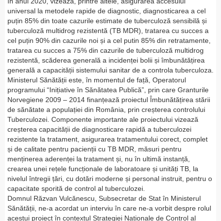
în anul 2020, vizează, printre altele, asigurarea accesului
universal la metodele rapide de diagnostic, diagnosticarea a cel
puțin 85% din toate cazurile estimate de tuberculoză sensibilă și
tuberculoză multidrog rezistentă (TB MDR), tratarea cu succes a
cel puțin 90% din cazurile noi și a cel putin 85% din retratamente,
tratarea cu succes a 75% din cazurile de tuberculoză multidrog
rezistentă, scăderea generală a incidenței bolii și îmbunătățirea
generală a capacității sistemului sanitar de a controla tuberculoza.
Ministerul Sănătății este, în momentul de față, Operatorul
programului “Inițiative în Sănătatea Publică”, prin care Granturile
Norvegiene 2009 – 2014 finanțează proiectul Îmbunătățirea stării
de sănătate a populației din România, prin creșterea controlului
Tuberculozei. Componente importante ale proiectului vizează
creșterea capacității de diagnosticare rapidă a tuberculozei
rezistente la tratament, asigurarea tratamentului corect, complet
și de calitate pentru pacienții cu TB MDR, măsuri pentru
menținerea aderenței la tratament și, nu în ultimă instanță,
crearea unei rețele funcționale de laboratoare și unități TB, la
nivelul întregii țări, cu dotări moderne și personal instruit, pentru o
capacitate sporită de control al tuberculozei.
Domnul Răzvan Vulcănescu, Subsecretar de Stat în Ministerul
Sănătății, ne-a acordat un interviu în care ne-a vorbit despre rolul
acestui proiect în contextul Strategiei Nationale de Control al