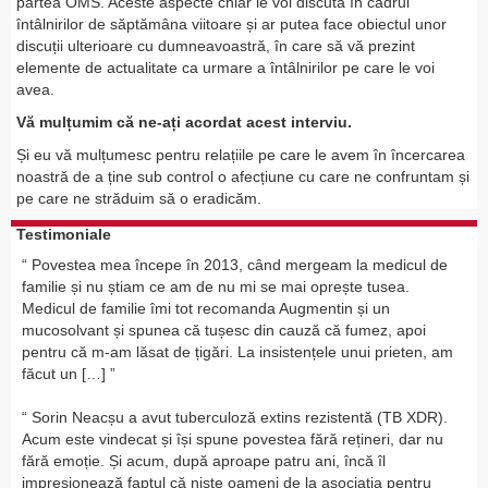
partea OMS. Aceste aspecte chiar le voi discuta în cadrul
întâlnirilor de săptămâna viitoare și ar putea face obiectul unor
discuții ulterioare cu dumneavoastră, în care să vă prezint
elemente de actualitate ca urmare a întâlnirilor pe care le voi
avea.
Vă mulțumim că ne-ați acordat acest interviu.
Și eu vă mulțumesc pentru relațiile pe care le avem în încercarea
noastră de a ține sub control o afecțiune cu care ne confruntam și
pe care ne străduim să o eradicăm.
Testimoniale
Povestea mea începe în 2013, când mergeam la medicul de
familie și nu știam ce am de nu mi se mai oprește tusea.
Medicul de familie îmi tot recomanda Augmentin și un
mucosolvant și spunea că tușesc din cauză că fumez, apoi
pentru că m-am lăsat de țigări. La insistențele unui prieten, am
făcut un […]
Sorin Neacșu a avut tuberculoză extins rezistentă (TB XDR).
Acum este vindecat și își spune povestea fără rețineri, dar nu
fără emoție. Și acum, după aproape patru ani, încă îl
impresionează faptul că niște oameni de la asociația pentru