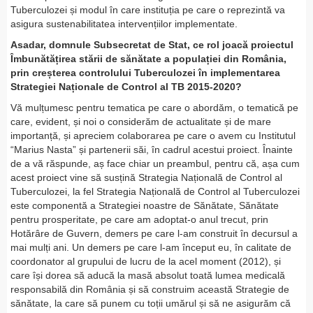
Tuberculozei și modul în care instituția pe care o reprezintă va
asigura sustenabilitatea intervențiilor implementate.
Asadar, domnule Subsecretat de Stat, ce rol joacă proiectul
Îmbunătățirea stării de sănătate a populației din România,
prin creșterea controlului Tuberculozei în implementarea
Strategiei Naționale de Control al TB 2015-2020?
Vă mulțumesc pentru tematica pe care o abordăm, o tematică pe
care, evident, și noi o considerăm de actualitate și de mare
importanță, și apreciem colaborarea pe care o avem cu Institutul
“Marius Nasta” și partenerii săi, în cadrul acestui proiect. Înainte
de a vă răspunde, aș face chiar un preambul, pentru că, așa cum
acest proiect vine să susțină Strategia Națională de Control al
Tuberculozei, la fel Strategia Națională de Control al Tuberculozei
este componentă a Strategiei noastre de Sănătate, Sănătate
pentru prosperitate, pe care am adoptat-o anul trecut, prin
Hotărâre de Guvern, demers pe care l-am construit în decursul a
mai mulți ani. Un demers pe care l-am început eu, în calitate de
coordonator al grupului de lucru de la acel moment (2012), și
care își dorea să aducă la masă absolut toată lumea medicală
responsabilă din România și să construim această Strategie de
sănătate, la care să punem cu toții umărul și să ne asigurăm că