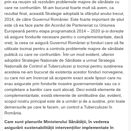
prin ea reușim să rezolvăm problemele majore de sănătate cu
care ne confruntăm. M-am bucurat foarte mult să avem, ca
rezultat final, această Strategie adoptată la sfârșitul anului trecut,
2014, de către Guvernul României. Este foarte important de știut
este că ea face parte din Acordul de Parteneriat cu Uniunea
Europeană pentru etapa programatică 2014 – 2020 și-si dorește
să asigure fondurile necesare pentru o complementaritate, dacă
vreți, la ceea ce asigură Guvernul României și fonduri care să fie
utilizate tocmai pentru a controla problemele majore de sănătate
publică cu care ne confruntăm. Într-un mod evident, ulterior
adoptării Strategiei Naționale de Sănătate a urmat Strategia
Națională de Control al Tuberculozei și tocmai pentru susținerea
acesteia ne-am bucurat de existența acestor fonduri norvegiene,
cu care noi am încercat să acoperim exact acele lipsuri care nu
erau asigurate prin fondurile noastre guvernamentale sau ca o
completare a banilor care sunt alocați. Deci există elemente de
complementaritate, există elemente de similitudine dar, evident,
scopul nostru principal este de a urmări și de a susține, prin toate
demersurile pe care le facem, un control a Tuberculozei în
România.
Care sunt planurile Ministerului Sănătății, în vederea
asigurării sustenabilității intervențiilor implementate în