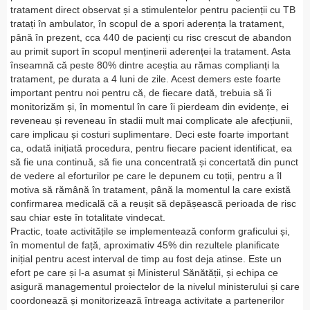
tratament direct observat și a stimulentelor pentru pacienții cu TB
tratați în ambulator, în scopul de a spori aderența la tratament,
până în prezent, cca 440 de pacienți cu risc crescut de abandon
au primit suport în scopul menținerii aderenței la tratament. Asta
înseamnă că peste 80% dintre aceștia au rămas complianți la
tratament, pe durata a 4 luni de zile. Acest demers este foarte
important pentru noi pentru că, de fiecare dată, trebuia să îi
monitorizăm și, în momentul în care îi pierdeam din evidențe, ei
reveneau și reveneau în stadii mult mai complicate ale afecțiunii,
care implicau și costuri suplimentare. Deci este foarte important
ca, odată inițiată procedura, pentru fiecare pacient identificat, ea
să fie una continuă, să fie una concentrată și concertată din punct
de vedere al eforturilor pe care le depunem cu toții, pentru a îl
motiva să rămână în tratament, până la momentul la care există
confirmarea medicală că a reușit să depășească perioada de risc
sau chiar este în totalitate vindecat.
Practic, toate activitățile se implementează conform graficului și,
în momentul de față, aproximativ 45% din rezultele planificate
inițial pentru acest interval de timp au fost deja atinse. Este un
efort pe care și l-a asumat și Ministerul Sănătății, și echipa ce
asigură managementul proiectelor de la nivelul ministerului și care
coordonează și monitorizează întreaga activitate a partenerilor