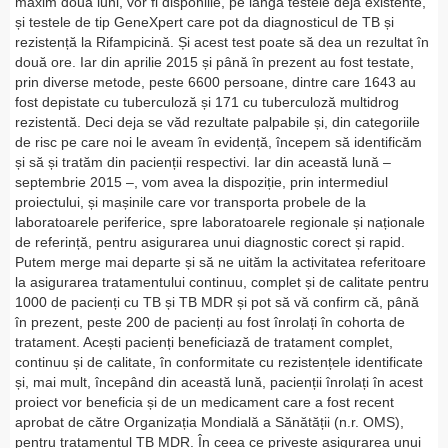
maxim două luni, vor fi disponilie, pe lângă testele deja existente,
și testele de tip GeneXpert care pot da diagnosticul de TB și
rezistență la Rifampicină. Și acest test poate să dea un rezultat în
două ore. Iar din aprilie 2015 și până în prezent au fost testate,
prin diverse metode, peste 6600 persoane, dintre care 1643 au
fost depistate cu tuberculoză și 171 cu tuberculoză multidrog
rezistentă. Deci deja se văd rezultate palpabile și, din categoriile
de risc pe care noi le aveam în evidență, începem să identificăm
și să și tratăm din pacienții respectivi. Iar din această lună –
septembrie 2015 –, vom avea la dispoziție, prin intermediul
proiectului, și mașinile care vor transporta probele de la
laboratoarele periferice, spre laboratoarele regionale și naționale
de referință, pentru asigurarea unui diagnostic corect și rapid.
Putem merge mai departe și să ne uităm la activitatea referitoare
la asigurarea tratamentului continuu, complet și de calitate pentru
1000 de pacienți cu TB și TB MDR și pot să vă confirm că, până
în prezent, peste 200 de pacienți au fost înrolați în cohorta de
tratament. Acești pacienți beneficiază de tratament complet,
continuu și de calitate, în conformitate cu rezistențele identificate
și, mai mult, începând din această lună, pacienții înrolați în acest
proiect vor beneficia și de un medicament care a fost recent
aprobat de către Organizația Mondială a Sănătății (n.r. OMS),
pentru tratamentul TB MDR. În ceea ce privește asigurarea unui