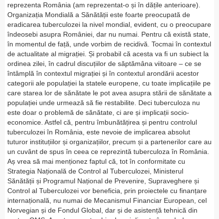
reprezenta România (am reprezentat-o și în dățile anterioare).
Organizația Mondială a Sănătății este foarte preocupată de
eradicarea tuberculozei la nivel mondial, evident, cu o preocupare
îndeosebi asupra României, dar nu numai. Pentru că există state,
în momentul de față, unde vorbim de recidivă. Tocmai în contextul
de actualitate al migrației. Și probabil că acesta va fi un subiect la
ordinea zilei, în cadrul discuțiilor de săptămâna viitoare – ce se
întâmplă în contextul migrației și în contextul arondării acestor
categorii ale populației la statele europene, cu toate implicațiile pe
care starea lor de sănătate le pot avea asupra stării de sănătate a
populației unde urmează să fie restabilite. Deci tuberculoza nu
este doar o problemă de sănătate, ci are și implicații socio-
economice. Astfel că, pentru îmbunătățirea și pentru controlul
tuberculozei în România, este nevoie de implicarea absolut
tuturor instituțiilor și organizațiilor, precum și a partenerilor care au
un cuvânt de spus în ceea ce reprezintă tuberculoza în România.
Aș vrea să mai menționez faptul că, tot în conformitate cu
Strategia Națională de Control al Tuberculozei, Ministerul
Sănătății și Programul Național de Prevenire, Supraveghere și
Control al Tuberculozei vor beneficia, prin proiectele cu finanțare
internațională, nu numai de Mecanismul Financiar European, cel
Norvegian și de Fondul Global, dar și de asistență tehnică din