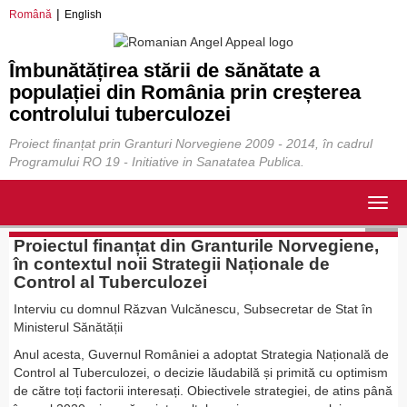
Română
English
Îmbunătățirea stării de sănătate a
populației din România prin creșterea
controlului tuberculozei
Proiect finanțat prin Granturi Norvegiene 2009 - 2014, în cadrul
Programului RO 19 - Initiative in Sanatatea Publica.
Togg
navig
Proiectul finanțat din Granturile Norvegiene,
în contextul noii Strategii Naționale de
Control al Tuberculozei
Interviu cu domnul Răzvan Vulcănescu, Subsecretar de Stat în
Ministerul Sănătății
Anul acesta, Guvernul României a adoptat Strategia Națională de
Control al Tuberculozei, o decizie lăudabilă și primită cu optimism
de către toți factorii interesați. Obiectivele strategiei, de atins până