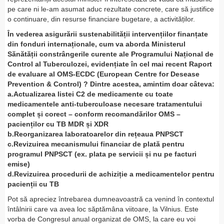
pe care ni le-am asumat aduc rezultate concrete, care să justifice
o continuare, din resurse financiare bugetare, a activităților.
În vederea asigurării sustenabilității intervențiilor finanțate
din fonduri internaționale, cum va aborda Ministerul
Sănătății constrângerile curente ale Programului Național de
Control al Tuberculozei, evidențiate în cel mai recent Raport
de evaluare al OMS-ECDC (European Centre for Desease
Prevention & Control) ? Dintre acestea, amintim doar câteva:
a.Actualizarea listei C2 de medicamente cu toate
medicamentele anti-tuberculoase necesare tratamentului
complet și corect – conform recomandărilor OMS –
pacienților cu TB MDR și XDR
b.Reorganizarea laboratoarelor din rețeaua PNPSCT
c.Revizuirea mecanismului financiar de plată pentru
programul PNPSCT (ex. plata pe servicii și nu pe facturi
emise)
d.Revizuirea procedurii de achiziție a medicamentelor pentru
pacienții cu TB
Pot să apreciez întrebarea dumneavoastră ca venind în contextul
întâlnirii care va avea loc săptămâna viitoare, la Vilnius. Este
vorba de Congresul anual organizat de OMS, la care eu voi